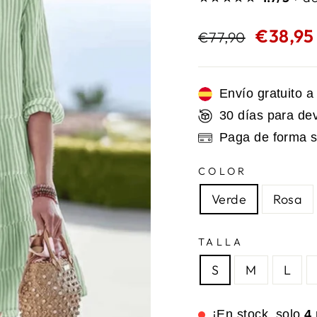
Precio
Precio
€38,9
€77,90
habitual
de
oferta
Envío gratuito 
30 días para de
Paga de forma s
COLOR
Verde
Rosa
TALLA
S
M
L
¡En stock, solo
4