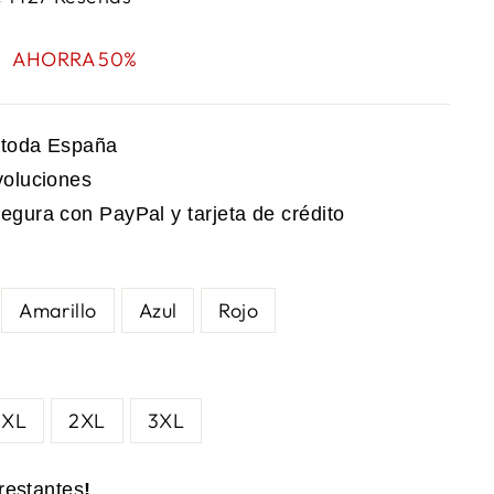
5
AHORRA 50%
a toda España
voluciones
egura con PayPal y tarjeta de crédito
Amarillo
Azul
Rojo
XL
2XL
3XL
restantes
!