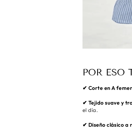
POR ESO 
✔︎
Corte en A feme
✔︎
Tejido suave y tr
el día.
✔︎
Diseño clásico a 