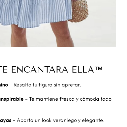
TE ENCANTARÁ ELLA™
nino
– Resalta tu figura sin apretar.
anspirable
– Te mantiene fresca y cómoda todo
rayas
– Aporta un look veraniego y elegante.